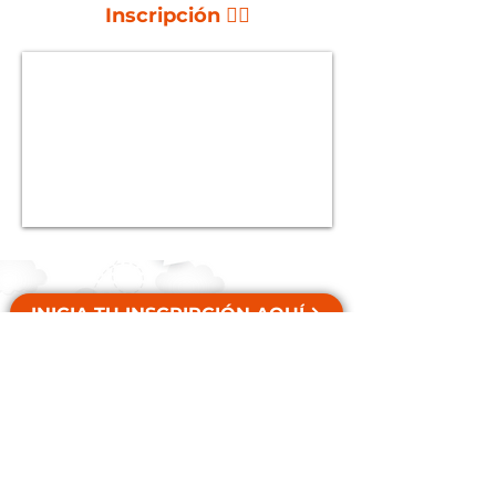
Inscripción 👇🏼
INICIA TU INSCRIPCIÓN AQUÍ
Para mayor información
contáctanos por WhatsApp al
siguiente número:
321 8222388