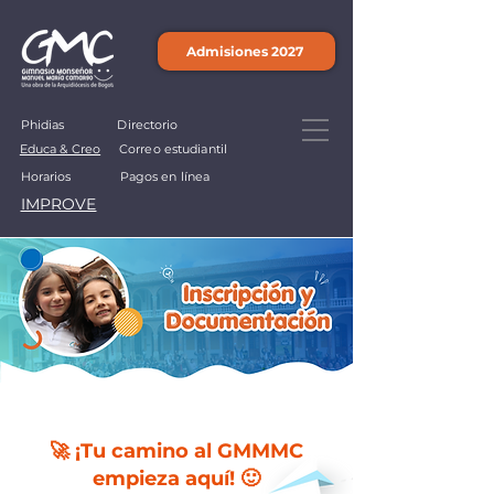
Admisiones 2027
Phidias
Directorio
Educa & Creo
Correo estudiantil
Horarios
Pagos en línea
IMPROVE
🚀 ¡Tu camino al GMMMC
empieza aquí! 🙂