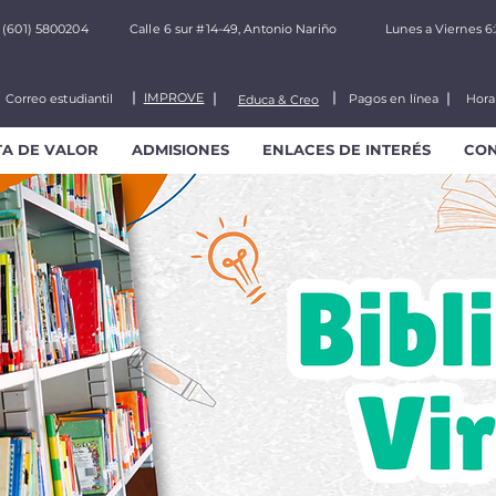
(601) 5800204
Calle 6 sur #14-49, Antonio Nariño
Lunes a Viernes 6
IMPROVE
Correo estudiantil
Pagos en línea
Hora
Educa & Creo
TA DE VALOR
ADMISIONES
ENLACES DE INTERÉS
CO