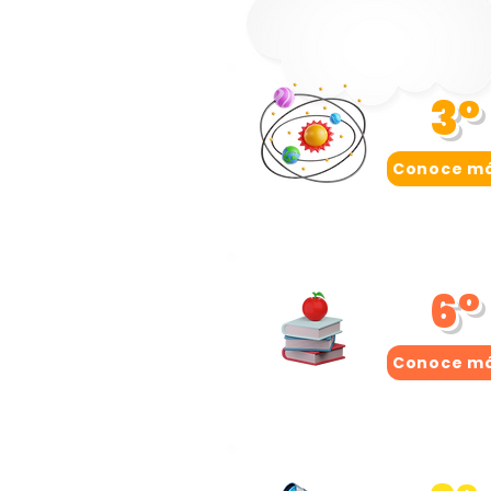
3°
Conoce m
6°
Conoce m