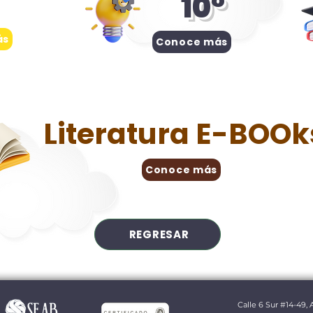
10°
ás
Conoce más
Literatura E-BOOk
Conoce más
REGRESAR
Calle 6 Sur #14-49,