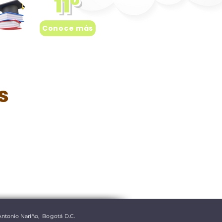
11°
Conoce más
s
Antonio Nariño,
​
Bogotá D.C.