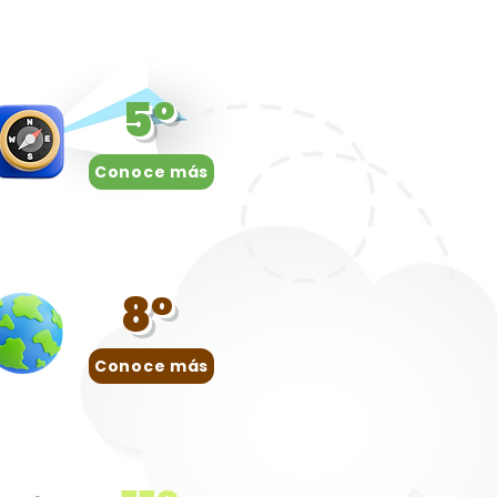
5°
Conoce más
8°
Conoce más