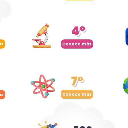
4°
ás
Conoce más
7°
Conoce más
ás