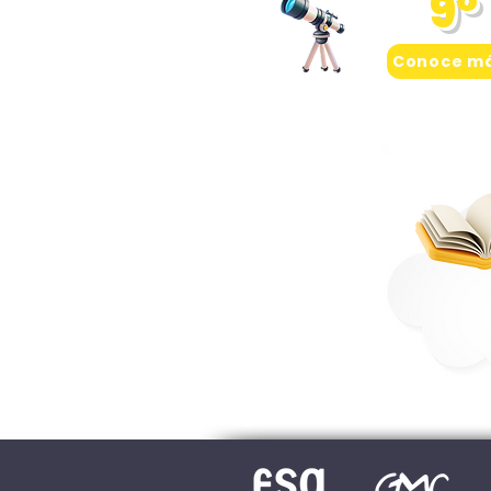
9°
Conoce m