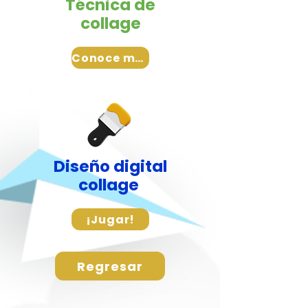
Técnica de
collage
Conoce más
Diseño digital
collage
¡Jugar!
Regresar