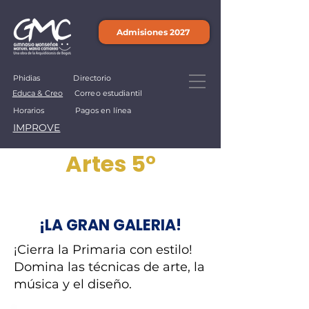
Admisiones 2027
Phidias
Directorio
Educa & Creo
Correo estudiantil
Horarios
Pagos en línea
IMPROVE
Artes 5°
¡LA GRAN GALERIA!
¡Cierra la Primaria con estilo!
Domina las técnicas de arte, la
música y el diseño.