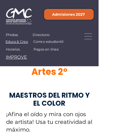
Admisiones 2027
Phidias
Directorio
Educa & Creo
Correo estudiantil
Horarios
Pagos en línea
IMPROVE
Artes 2°
MAESTROS DEL RITMO Y
EL COLOR
¡Afina el oído y mira con ojos
de artista! Usa tu creatividad al
máximo.