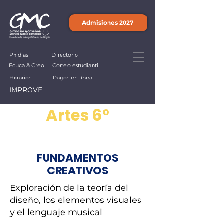
Admisiones 2027
Phidias
Directorio
Educa & Creo
Correo estudiantil
Horarios
Pagos en línea
IMPROVE
Artes 6°
FUNDAMENTOS
CREATIVOS
Exploración de la teoría del
diseño, los elementos visuales
y el lenguaje musical