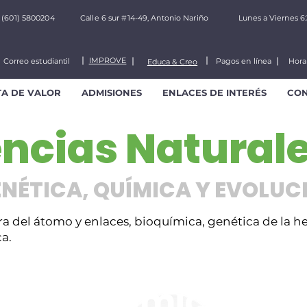
(601) 5800204
Calle 6 sur #14-49, Antonio Nariño
Lunes a Viernes 6
IMPROVE
Correo estudiantil
Pagos en línea
Hora
Educa & Creo
TA DE VALOR
ADMISIONES
ENLACES DE INTERÉS
CO
ncias Naturale
NÉTICA, QUÍMICA Y EVOLUC
ura del átomo y enlaces, bioquímica, genética de la h
ca.
Química