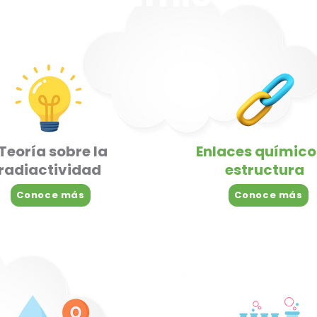
Teoría sobre la
Enlaces químico
radiactividad
estructura
Conoce más
Conoce más