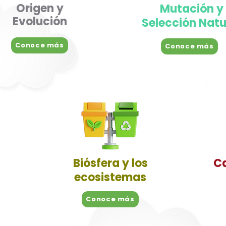
Origen y
Mutación y
Evolución
Selección Natu
Conoce más
Conoce más
Biósfera y los
C
ecosistemas
Conoce más