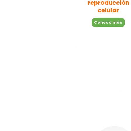
reproducción
celular
Conoce más
Evol