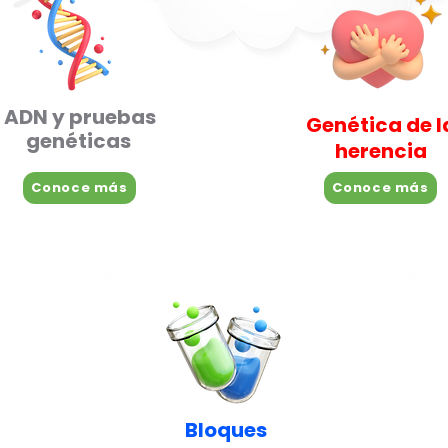
ADN y pruebas
Genética de l
genéticas
herencia
Conoce más
Conoce más
Bloques