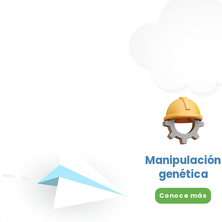
Manipulación
genética
Conoce más