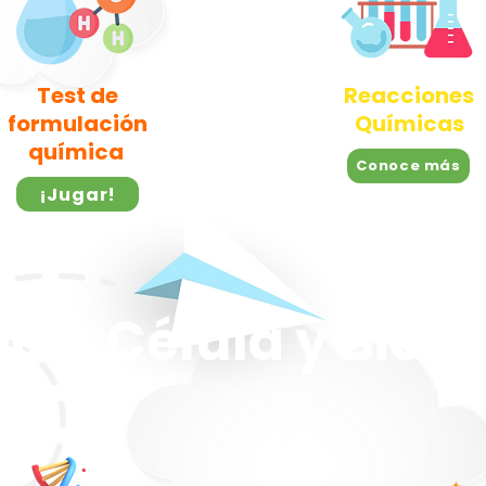
Test de
Reacciones
formulación
Químicas
química
Conoce más
¡Jugar!
ica, Célula y Bioq