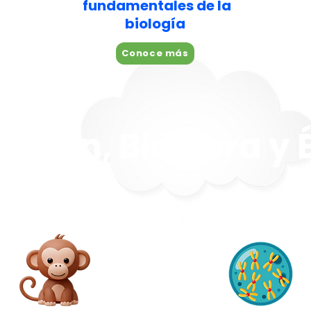
fundamentales de la
biología
Conoce más
ución, Biósfera y 