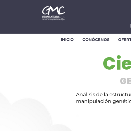
INICIO
CONÓCENOS
OFER
Cie
GE
Análisis de la estruct
manipulación genéti