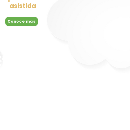
asistida
Conoce más
Ética