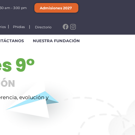
Admisiones 2027
:30 am - 3:00 pm
rios
Phidias
Directorio
NTÁCTANOS
NUESTRA FUNDACIÓN
s 9°
IÓN
erencia, evolución y