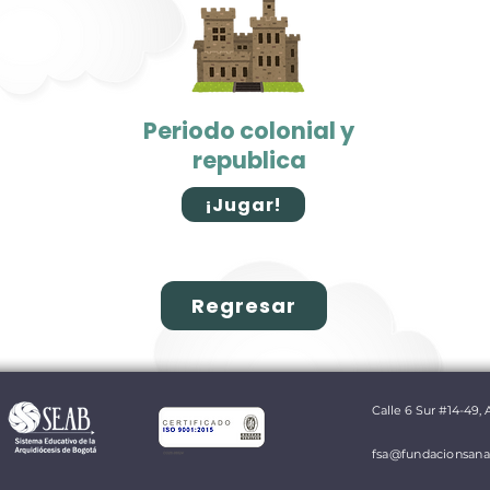
Periodo colonial y
republica
¡Jugar!
Regresar
Calle 6 Sur #14-49,
fsa@fundacionsana