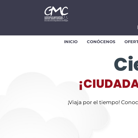
INICIO
CONÓCENOS
OFER
Ci
¡CIUDADA
¡Viaja por el tiempo! Conoce
D