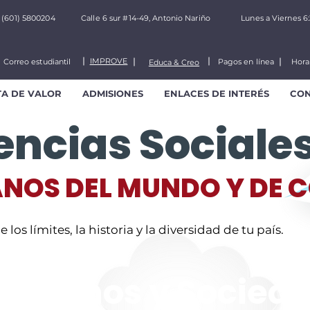
(601) 5800204
Calle 6 sur #14-49, Antonio Nariño
Lunes a Viernes 6
IMPROVE
Correo estudiantil
Pagos en línea
Hora
Educa & Creo
TA DE VALOR
ADMISIONES
ENLACES DE INTERÉS
CO
encias Sociales
NOS DEL MUNDO Y DE 
 los límites, la historia y la diversidad de tu país.
erechos y Socied