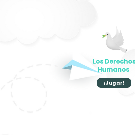
Los Derecho
Humanos
¡Jugar!
G