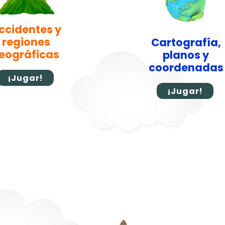
ccidentes y
regiones
Cartografía,
eográficas
planos y
coordenadas
¡Jugar!
¡Jugar!
Historia y Memori