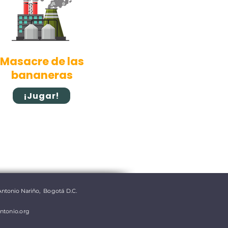
Masacre de las
bananeras
¡Jugar!
Antonio Nariño,
​
Bogotá D.C.
ntonio.org