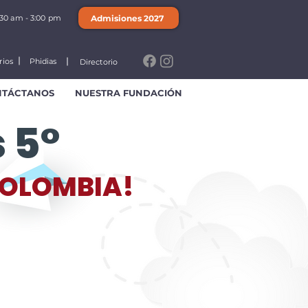
Admisiones 2027
:30 am - 3:00 pm
rios
Phidias
Directorio
NTÁCTANOS
NUESTRA FUNDACIÓN
 5°
COLOMBIA!
ad