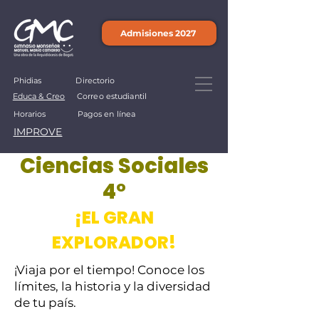
Admisiones 2027
Phidias
Directorio
Educa & Creo
Correo estudiantil
Horarios
Pagos en línea
IMPROVE
Ciencias Sociales
4°
¡EL GRAN
EXPLORADOR!
¡Viaja por el tiempo! Conoce los
límites, la historia y la diversidad
de tu país.