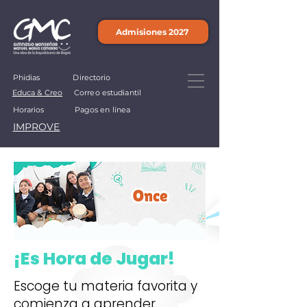
Admisiones 2027
Phidias
Directorio
Educa & Creo
Correo estudiantil
Horarios
Pagos en línea
IMPROVE
¡Es Hora de Jugar!
Escoge tu materia favorita y
comienza a aprender.