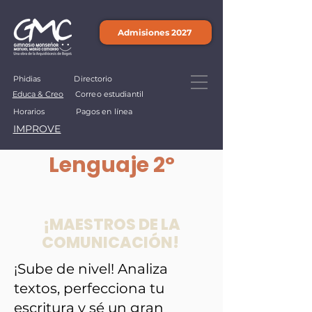
Admisiones 2027
Phidias
Directorio
Educa & Creo
Correo estudiantil
Horarios
Pagos en línea
IMPROVE
Lenguaje 2º
¡MAESTROS DE LA
COMUNICACIÓN!
¡Sube de nivel! Analiza
textos, perfecciona tu
escritura y sé un gran