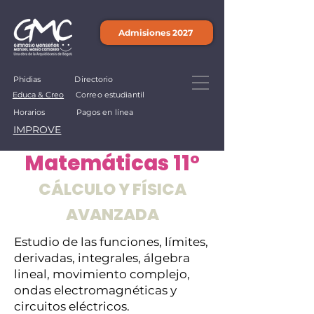
Admisiones 2027
Phidias
Directorio
Educa & Creo
Correo estudiantil
Horarios
Pagos en línea
IMPROVE
Matemáticas 11°
CÁLCULO Y FÍSICA
AVANZADA
Estudio de las funciones, límites,
derivadas, integrales, álgebra
lineal, movimiento complejo,
ondas electromagnéticas y
circuitos eléctricos.