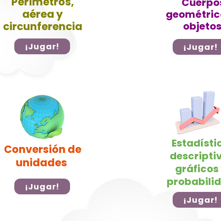
Perímetros,
​Cuerpo
aérea y
geométric
circunferencia
objeto
¡Jugar!
¡Jugar!
Estadísti
Conversión de
descripti
unidades
gráficos
probabili
¡Jugar!
¡Jugar!