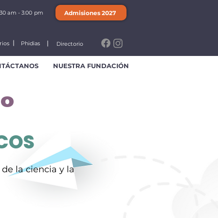
Admisiones 2027
:30 am - 3:00 pm
rios
Phidias
Directorio
NTÁCTANOS
NUESTRA FUNDACIÓN
°
COS
de la ciencia y la