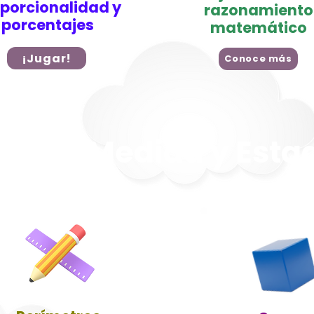
porcionalidad y
razonamiento
porcentajes
matemático
¡Jugar!
Conoce más
tría, Medida y Estad