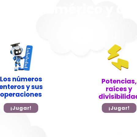
ento numérico y al
Los números
Potencias,
enteros y sus
raíces y
operaciones
divisibilida
¡Jugar!
¡Jugar!