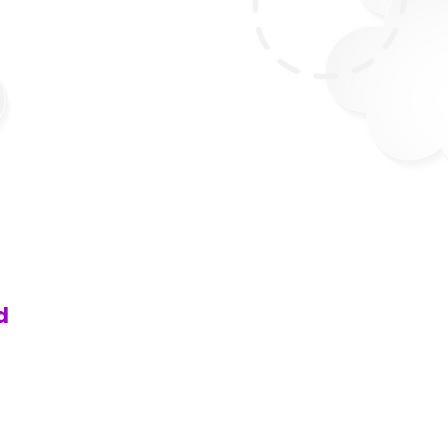
gebraico
d