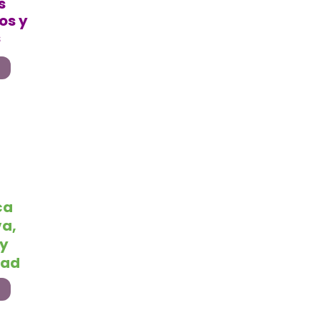
s
os y
s
ca
va,
 y
dad