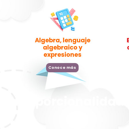
Algebra, lenguaje
algebraico y
expresiones
Conoce más
s, Proporcionalidad