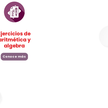
Ejercicios de
aritmética y
algebra
Conoce más
 y Razones