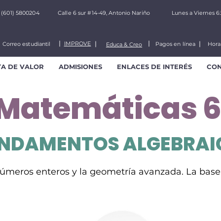
(601) 5800204
Calle 6 sur #14-49, Antonio Nariño
Lunes a Viernes 6
IMPROVE
Correo estudiantil
Pagos en línea
Hora
Educa & Creo
TA DE VALOR
ADMISIONES
ENLACES DE INTERÉS
CO
Matemáticas 6
NDAMENTOS ALGEBRAI
 números enteros y la geometría avanzada. La base 