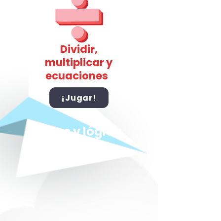
Dividir,
multiplicar y
ecuaciones
¡Jugar!
Retos y lógica
matemática