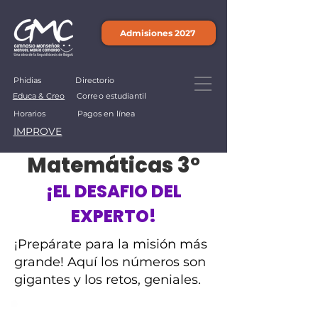
Admisiones 2027
Phidias
Directorio
Educa & Creo
Correo estudiantil
Horarios
Pagos en línea
IMPROVE
Matemáticas 3°
¡EL DESAFIO DEL
EXPERTO!
¡Prepárate para la misión más
grande! Aquí los números son
gigantes y los retos, geniales.