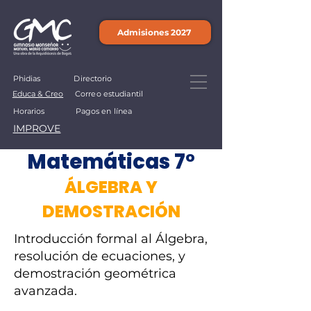
Admisiones 2027
Phidias
Directorio
Educa & Creo
Correo estudiantil
Horarios
Pagos en línea
IMPROVE
Matemáticas 7°
ÁLGEBRA Y
DEMOSTRACIÓN
Introducción formal al Álgebra,
resolución de ecuaciones, y
demostración geométrica
avanzada.