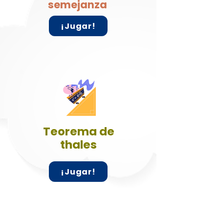
semejanza
¡Jugar!
​Teorema de
thales
¡Jugar!