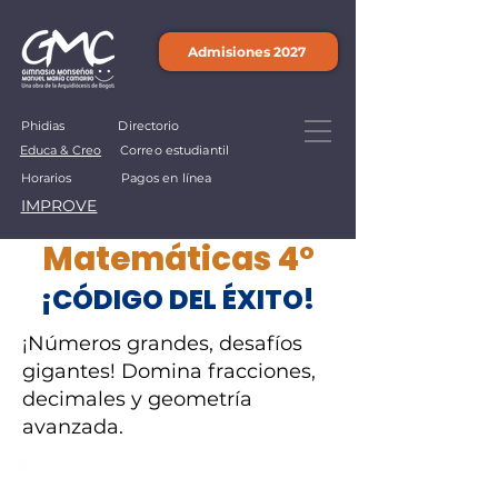
Admisiones 2027
Phidias
Directorio
Educa & Creo
Correo estudiantil
Horarios
Pagos en línea
IMPROVE
Matemáticas 4°
¡CÓDIGO DEL ÉXITO!
¡Números grandes, desafíos
gigantes! Domina fracciones,
decimales y geometría
avanzada.