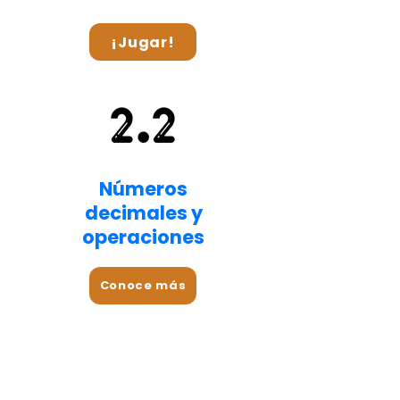
¡Jugar!
Números
decimales y
operaciones
Conoce más
Geometría, Medida
y Estadistica