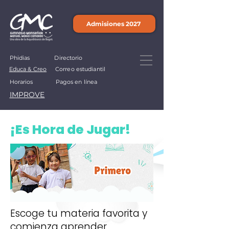
Admisiones 2027
Phidias
Directorio
Educa & Creo
Correo estudiantil
Horarios
Pagos en línea
IMPROVE
¡Es Hora de Jugar!
Escoge tu materia favorita y
comienza aprender.